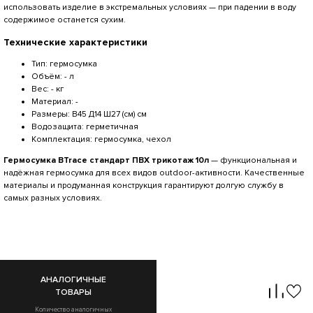
использовать изделие в экстремальных условиях — при падении в воду
содержимое останется сухим.
Технические характеристики
Тип: гермосумка
Объём: - л
Вес: - кг
Материал: -
Размеры: В45 Д14 Ш27 (см) см
Водозащита: герметичная
Комплектация: гермосумка, чехол
Гермосумка BTrace стандарт ПВХ трикотаж 10л
— функциональная и
надёжная гермосумка для всех видов outdoor-активности. Качественные
материалы и продуманная конструкция гарантируют долгую службу в
самых разных условиях.
АНАЛОГИЧНЫЕ
ТОВАРЫ
Количество аналогичных