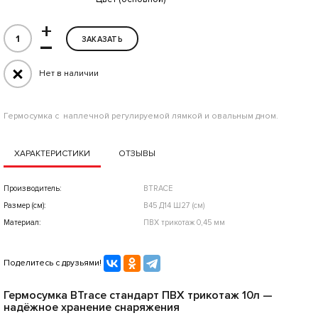
+
–
ЗАКАЗАТЬ
Нет в наличии
Гермосумка с наплечной регулируемой лямкой и овальным дном.
ХАРАКТЕРИСТИКИ
ОТЗЫВЫ
Производитель:
BTRACE
Размер (см):
В45 Д14 Ш27 (см)
Материал:
ПВХ трикотаж 0,45 мм
Поделитесь с друзьями!
Гермосумка BTrace стандарт ПВХ трикотаж 10л —
надёжное хранение снаряжения