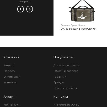
товаров: 2
Рюкзаки, Сумки, Гермы
Рюкзаки, Сумки, Гермы
Сумка-рюкзак BTrace City 27л
Сумка-рюкзак BTrace City 16л
Компания
Покупателю
Каталог
Доставка и оплата
Новости
Обмен и возврат
О компании
Гарантии
Контакты
Бренды
Наши реквизиты
Аккаунт
Контакты
Мой аккаунт
+7 (499) 686-00-60