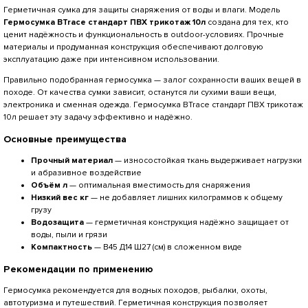
Герметичная сумка для защиты снаряжения от воды и влаги. Модель
Гермосумка BTrace стандарт ПВХ трикотаж 10л
создана для тех, кто
ценит надёжность и функциональность в outdoor-условиях. Прочные
материалы и продуманная конструкция обеспечивают долговую
эксплуатацию даже при интенсивном использовании.
Правильно подобранная гермосумка — залог сохранности ваших вещей в
походе. От качества сумки зависит, останутся ли сухими ваши вещи,
электроника и сменная одежда. Гермосумка BTrace стандарт ПВХ трикотаж
10л решает эту задачу эффективно и надёжно.
Основные преимущества
Прочный материал
— износостойкая ткань выдерживает нагрузки
и абразивное воздействие
Объём л
— оптимальная вместимость для снаряжения
Низкий вес кг
— не добавляет лишних килограммов к общему
грузу
Водозащита
— герметичная конструкция надёжно защищает от
воды, пыли и грязи
Компактность
— В45 Д14 Ш27 (см) в сложенном виде
Рекомендации по применению
Гермосумка рекомендуется для водных походов, рыбалки, охоты,
автотуризма и путешествий. Герметичная конструкция позволяет